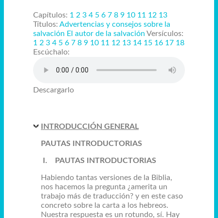
Capítulos:
1
2
3
4
5
6
7
8
9
10
11
12
13
Títulos:
Advertencias y consejos sobre la
salvación
El autor de la salvación
Versículos:
1
2
3
4
5
6
7
8
9
10
11
12
13
14
15
16
17
18
Escúchalo:
Descargarlo
INTRODUCCIÓN GENERAL
PAUTAS INTRODUCTORIAS
I.
PAUTAS INTRODUCTORIAS
Habiendo tantas versiones de la Biblia,
nos hacemos la pregunta ¿amerita un
trabajo más de traducción? y en este caso
concreto sobre la carta a los hebreos.
Nuestra respuesta es un rotundo, sí. Hay