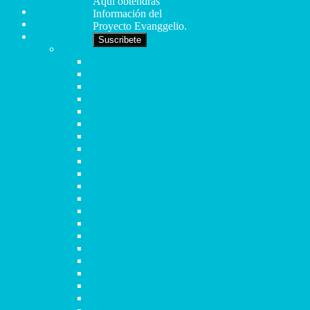
Aquí obtendrás
Home
Información del
Sé parte del Sueño
Proyecto Evanggelio.
Libros TCB
Suscribete
Mateo
Capítulo 1
Capítulo 2
Capítulo 3
Capítulo 4
Capítulo 5
Capítulo 6
Capítulo 7
Capítulo 8
Capítulo 9
Capítulo 10
Capítulo 11
Capítulo 12
Capítulo 13
Capítulo 14
Capítulo 15
Capítulo 16
Capítulo 17
Capítulo 18
Capítulo 19
Capítulo 20