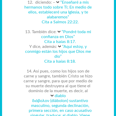
12. diciendo: –
“Enseñaré a mis
hermanos todo sobre Ti; En medio de
ellos, estableceré una Iglesia, y te
alabaremos”
Cita a Salmos 22:22.
13. También dice:
“Pondré toda mi
confianza en Dios”
Cita a Isaías 8:17.
Y dice, además:
“Aquí estoy, y
conmigo están los hijos que Dios me
dio”
Cita a Isaías 8:18.
14. Así pues, como los hijos son de
carne y sangre, también Cristo se hizo
carne y sangre, para que por medio de
su muerte destruyera al que tiene el
dominio de la muerte, es decir, al
diablo
διάβολον (diábolon) sustantivo
masculino, segunda declinación,
primera sección, en caso acusativo
singular, traduce: al diablo. Viene