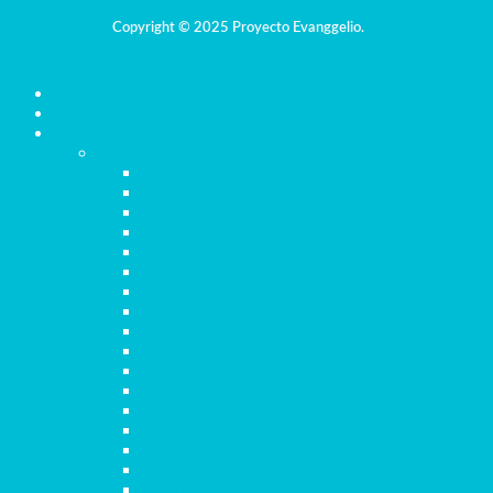
Copyright © 2025 Proyecto Evanggelio.
TCB
Home
Sé parte del Sueño
Libros TCB
Mateo
Capítulo 1
Capítulo 2
Capítulo 3
Capítulo 4
Capítulo 5
Capítulo 6
Capítulo 7
Capítulo 8
Capítulo 9
Capítulo 10
Capítulo 11
Capítulo 12
Capítulo 13
Capítulo 14
Capítulo 15
Capítulo 16
Capítulo 17