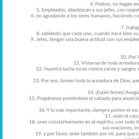
4. Padres, no hagan eno
5. Empleados, obedezcan a sus jefes, con respe
6. no agradando a los seres humanos, haciendo co
7. traba
8. sabiendo que cada uno, cuando hace bien su
9. Jefes, tengan una buena actitud con sus emplea
10. Por 
11. Vístanse de toda armadura 
12. Nuestra lucha no es contra carne y sangre,
13. Por eso, tomen toda la armadura de Dios, pa
14. ¡Estén firmes! Asegú
15. Prepárense poniéndose el calzado para anunciar
16. Y lo más importante, siempre porten el esc
17. usen el casc
18. oren constantemente en el espíritu, con todo ti
sus oraciones, i
19. y por favor, oren también por mí, para que 