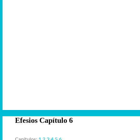
Efesios Capítulo 6
Capítulos:
1
2
3
4
5
6