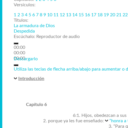
Versículos:
1
2
3
4
5
6
7
8
9
10
11
12
13
14
15
16
17
18
19
20
21
2
Títulos:
La armadura de Dios
Despedida
Escúchalo:
Reproductor de audio
00:00
00:00
00:00
Descargarlo
Utiliza las teclas de flecha arriba/abajo para aumentar o 
Introducción
Capítulo 6
6:1. Hijos, obedezcan a sus
2. porque ya les fue enseñado:
“honra a 
3. “Para q