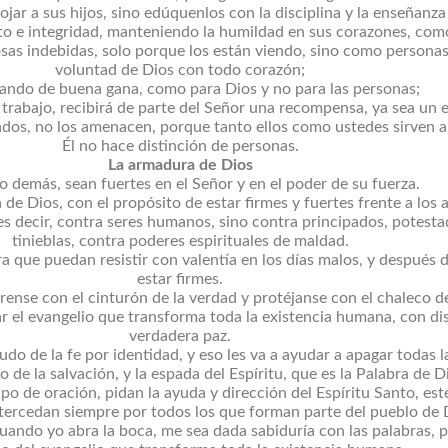
jar a sus hijos, sino edúquenlos con la disciplina y la enseñanza
to e integridad, manteniendo la humildad en sus corazones, como
sas indebidas, solo porque los están viendo, sino como personas
voluntad de Dios con todo corazón;
jando de buena gana, como para Dios y no para las personas;
 trabajo, recibirá de parte del Señor una recompensa, ya sea un
dos, no los amenacen, porque tanto ellos como ustedes sirven al
Él no hace distinción de personas.
La armadura de Dios
lo demás, sean fuertes en el Señor y en el poder de su fuerza.
de Dios, con el propósito de estar firmes y fuertes frente a los a
 es decir, contra seres humanos, sino contra principados, potes
tinieblas, contra poderes espirituales de maldad.
ra que puedan resistir con valentía en los días malos, y despué
estar firmes.
rense con el cinturón de la verdad y protéjanse con el chaleco de 
 el evangelio que transforma toda la existencia humana, con disp
verdadera paz.
udo de la fe por identidad, y eso les va a ayudar a apagar todas 
o de la salvación, y la espada del Espíritu, que es la Palabra de D
po de oración, pidan la ayuda y dirección del Espíritu Santo, est
ntercedan siempre por todos los que forman parte del pueblo de 
cuando yo abra la boca, me sea dada sabiduría con las palabras, 