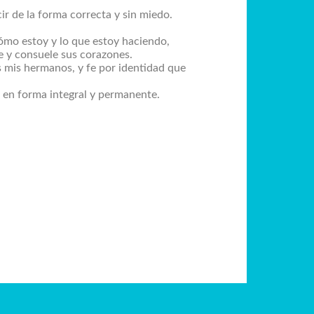
ir de la forma correcta y sin miedo.
cómo estoy y lo que estoy haciendo,
me y consuele sus corazones.
s mis hermanos, y fe por identidad que
o en forma integral y permanente.