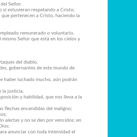
 del Señor.
 si estuvieran respetando a Cristo;
 que pertenecen a Cristo, haciendo la
 empleado remunerado o voluntario.
 mismo Señor que está en los cielos y
taques del diablo.
tades, gobernantes de este mundo de
s de haber luchado mucho, aún podrán
la justicia,
osición y habilidad, que nos lleva a la
las flechas encendidas del maligno;
ios;
én alertas y no se den por vencidos; en
Dios;
para anunciar con toda intensidad el