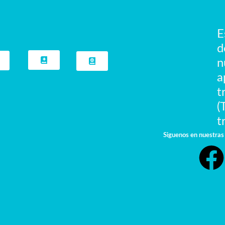
E
d
n
a
t
(
t
Siguenos en nuestras 