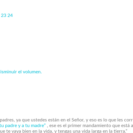
2
23
24
disminuir el volumen.
 padres, ya que ustedes están en el Señor, y eso es lo que les co
tu padre y a tu madre”
, ese es el primer mandamiento que está
ue te vaya bien en la vida, y tengas una vida larga en la tierra.”