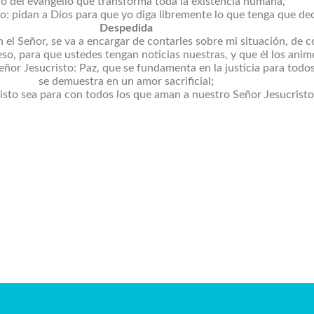
io del evangelio que transforma toda la existencia humana,
o; pidan a Dios para que yo diga libremente lo que tenga que dec
Despedida
n el Señor, se va a encargar de contarles sobre mi situación, de 
eso, para que ustedes tengan noticias nuestras, y que él los ani
ñor Jesucristo: Paz, que se fundamenta en la justicia para todo
se demuestra en un amor sacrificial;
 Cristo sea para con todos los que aman a nuestro Señor Jesucrist