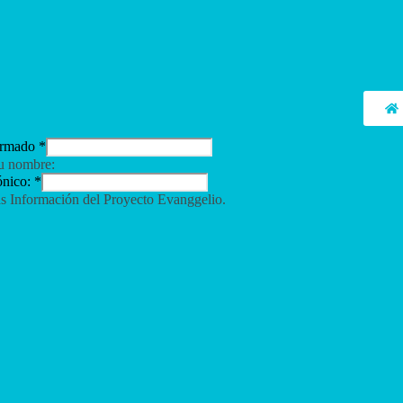
ormado
*
su nombre:
ónico:
*
s Información del Proyecto Evanggelio.