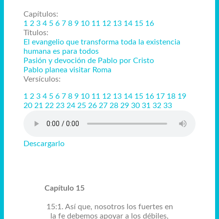
Capítulos:
1
2
3
4
5
6
7
8
9
10
11
12
13
14
15
16
Títulos:
El evangelio que transforma toda la existencia
humana es para todos
Pasión y devoción de Pablo por Cristo
Pablo planea visitar Roma
Versículos:
1
2
3
4
5
6
7
8
9
10
11
12
13
14
15
16
17
18
19
20
21
22
23
24
25
26
27
28
29
30
31
32
33
Descargarlo
Capítulo 15
15:1. Así que, nosotros los fuertes en
la fe debemos apoyar a los débiles,