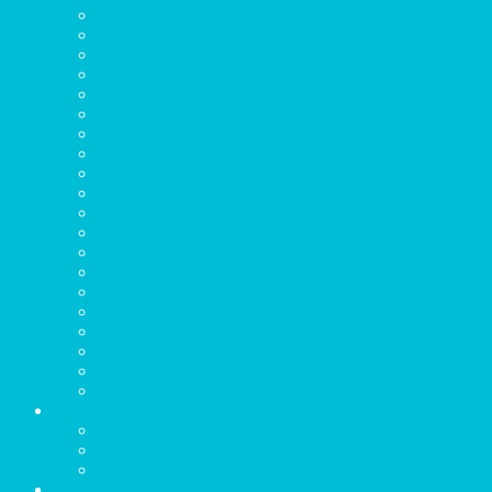
1 Corintios
2 Corintios
Gálatas
Efesios
Filipenses
Colosenses
1 Tesalonicenses
2 Tesalonicenses
1 Timoteo
2 Timoteo
Tito
Filemón
Hebreos
Santiago
1 Pedro
2 Pedro
1 Juan
2 y 3 Juan
Judas
Apocalipsis
Cómic
Filemón Cómic
1 de Juan Cómic
2 Timoteo Cómic
Especiales