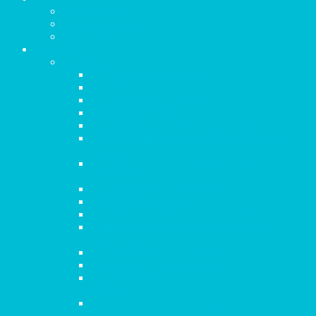
Navidad TCB
Semana Santa TCB
Reforma Protestante
Devocionales
Septiembre
01/09/23 Jesús vio dos barcas
02/09/23¡La piscina no tiene nada para ti!
03/09/23El Buen Soldado
04/09/23Nuestra Meta
05/09/23Buscar a Jesús de forma diferente
06/09/23Amor sacrificial: Más de allá de los
carismas
07/09/23“Una historia de amor, sanidad y
salvación”
08/09/23Cuando el rico se humilla
09/09/23Él me fortalece
10/09/23Caminando en aguas profundas
11/09/23Deseos imposibles; bendiciones
impensables
12/09/23El plan perfecto de salvación
13/09/23Jairo, ¡Vuelve a brillar!
14/09/23El amor como profundo conocimiento
de Dios
15/09/23La Comunidad Familiar y la
Transmisión de la Fe