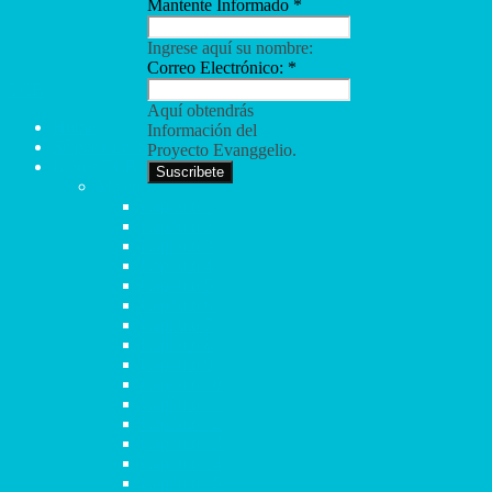
Mantente Informado
*
Ingrese aquí su nombre:
Correo Electrónico:
*
TCB
Aquí obtendrás
Home
Información del
Sé parte del Sueño
Proyecto Evanggelio.
Libros TCB
Suscribete
Mateo
Capítulo 1
Capítulo 2
Capítulo 3
Capítulo 4
Capítulo 5
Capítulo 6
Capítulo 7
Capítulo 8
Capítulo 9
Capítulo 10
Capítulo 11
Capítulo 12
Capítulo 13
Capítulo 14
Capítulo 15