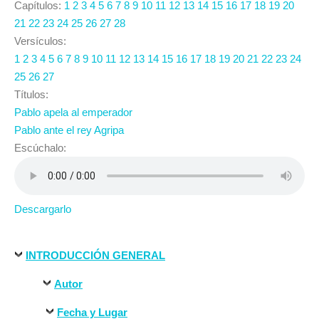
Capítulos:
1
2
3
4
5
6
7
8
9
10
11
12
13
14
15
16
17
18
19
20
21
22
23
24
25
26
27
28
Versículos:
1
2
3
4
5
6
7
8
9
10
11
12
13
14
15
16
17
18
19
20
21
22
23
24
25
26
27
Títulos:
Pablo apela al emperador
Pablo ante el rey Agripa
Escúchalo:
Descargarlo
INTRODUCCIÓN GENERAL
Autor
Fecha y Lugar