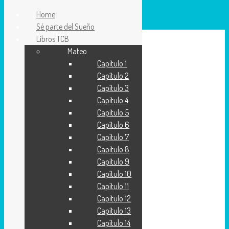
Home
Sé parte del Sueño
Libros TCB
Mateo
Proyecto Ευαγγελιο
Capítulo 1
Traducción contemporánea de la Biblia(TCB)
Capítulo 2
Capítulo 3
Capítulo 4
Capítulo 5
Capítulo 6
Capítulo 7
Capítulo 8
Capítulo 9
Capítulo 10
Capítulo 11
Capítulo 12
Capítulo 13
Capítulo 14