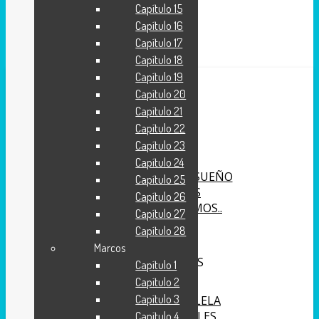
Capítulo 15
Capítulo 16
Capítulo 17
Capítulo 18
Capítulo 19
Capítulo 20
INICIO
Capítulo 21
Capítulo 22
APÓYANOS
Capítulo 23
Capítulo 24
SÉ PARTE DEL SUEÑO
Capítulo 25
TALLERES
Capítulo 26
QUIENES SOMOS..
Capítulo 27
BIBLIA (TCB)
Capítulo 28
Marcos
HERRAMIENTAS
Capítulo 1
Capítulo 2
Capítulo 3
BIBLIA PARALELA
DEVOCIONALES
Capítulo 4