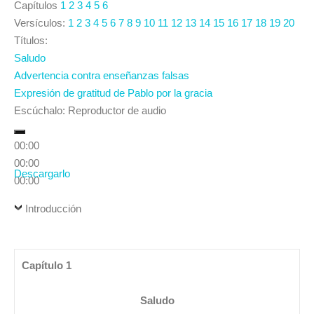
Capítulos
1
2
3
4
5
6
Versículos:
1
2
3
4
5
6
7
8
9
10
11
12
13
14
15
16
17
18
19
20
Títulos:
Saludo
Advertencia contra enseñanzas falsas
Expresión de gratitud de Pablo por la gracia
Escúchalo:
Reproductor de audio
00:00
00:00
Descargarlo
00:00
Introducción
Capítulo 1
Saludo