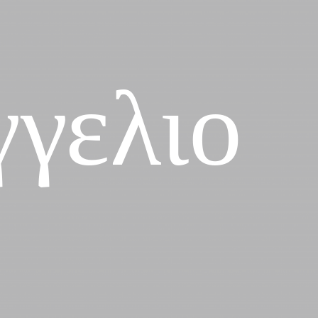
γγελιο