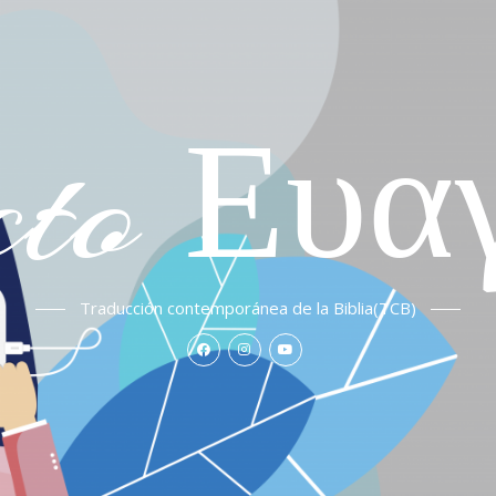
cto Ευα
Traducción contemporánea de la Biblia(TCB)