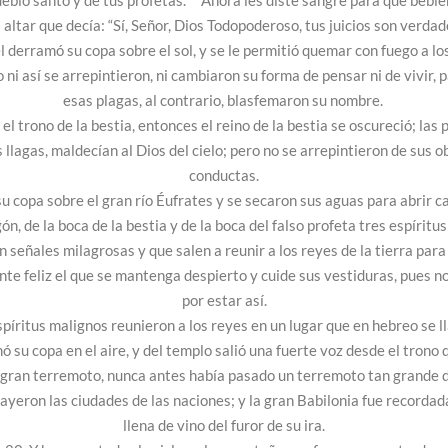
ueblo santo y de tus profetas. Ahora les diste sangre para que bebie
l altar que decía: “Sí, Señor, Dios Todopoderoso, tus juicios son verdade
el derramó su copa sobre el sol, y se le permitió quemar con fuego a l
ni así se arrepintieron, ni cambiaron su forma de pensar ni de vivir, 
esas plagas, al contrario, blasfemaron su nombre.
l trono de la bestia, entonces el reino de la bestia se oscureció; las
 llagas, maldecían al Dios del cielo; pero no se arrepintieron de sus
conductas.
u copa sobre el gran río Éufrates y se secaron sus aguas para abrir ca
agón, de la boca de la bestia y de la boca del falso profeta tres espírit
señales milagrosas y que salen a reunir a los reyes de la tierra para
te feliz el que se mantenga despierto y cuide sus vestiduras, pues n
por estar así.
spíritus malignos reunieron a los reyes en un lugar que en hebreo se 
 su copa en el aire, y del templo salió una fuerte voz desde el trono 
 gran terremoto, nunca antes había pasado un terremoto tan grande de
cayeron las ciudades de las naciones; y la gran Babilonia fue recordad
llena de vino del furor de su ira.