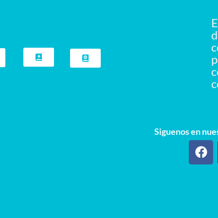
E
d
c
c
c
Siguenos en nues