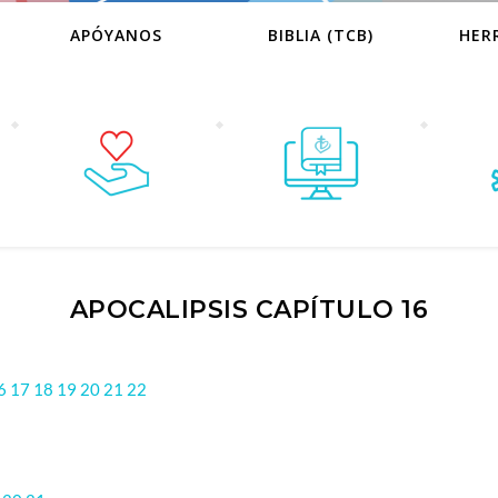
APÓYANOS
BIBLIA (TCB)
HER
APOCALIPSIS CAPÍTULO 16
6
17
18
19
20
21
22