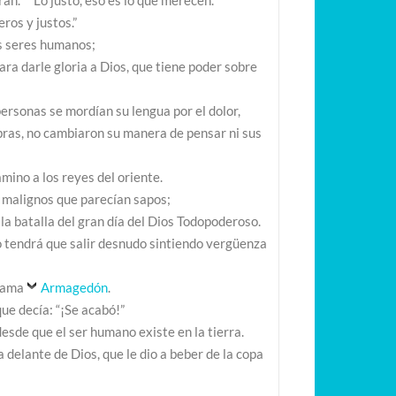
ran. Lo justo, eso es lo que merecen.”
ros y justos.”
os seres humanos;
para darle gloria a Dios, que tiene poder sobre
 personas se mordían su lengua por el dolor,
 obras, no cambiaron su manera de pensar ni sus
mino a los reyes del oriente.
us malignos que parecían sapos;
 la batalla del gran día del Dios Todopoderoso.
o tendrá que salir desnudo sintiendo vergüenza
llama
Armagedón
.
que decía: “¡Se acabó!”
sde que el ser humano existe en la tierra.
a delante de Dios, que le dio a beber de la copa