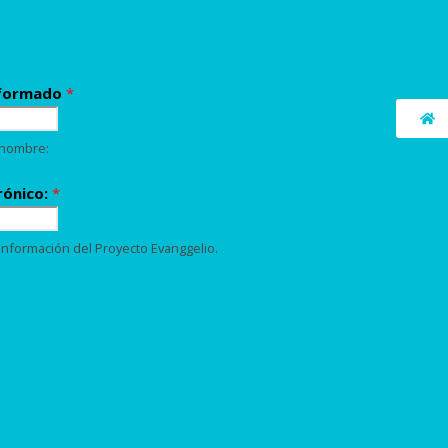
nformado
*
 nombre:
rónico:
*
Información del Proyecto Evanggelio.