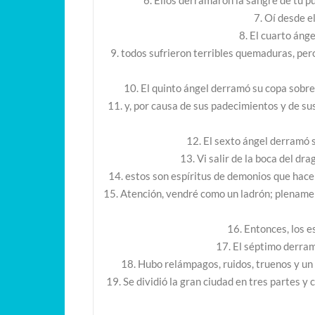
6. Ellos derramaron la sangre de tu p
7. Oí desde e
8. El cuarto áng
9. todos sufrieron terribles quemaduras, pero 
10. El quinto ángel derramó su copa sobre e
11. y, por causa de sus padecimientos y de sus
12. El sexto ángel derramó s
13. Vi salir de la boca del dr
14. estos son espíritus de demonios que hacen 
15. Atención, vendré como un ladrón; plenamen
16. Entonces, los e
17. El séptimo derramó
18. Hubo relámpagos, ruidos, truenos y un
19. Se dividió la gran ciudad en tres partes y 