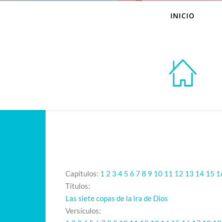
INICIO
Capítulos:
1
2
3
4
5
6
7
8
9
10
11
12
13
14
15
1
Títulos:
Las siete copas de la ira de Dios
Versículos: