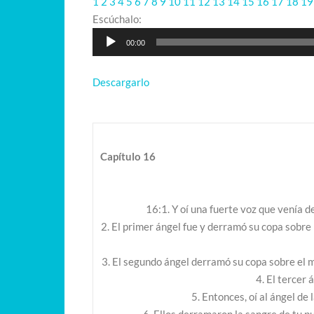
1
2
3
4
5
6
7
8
9
10
11
12
13
14
15
16
17
18
1
Reproductor
Escúchalo:
de
00:00
audio
Descargarlo
Capítulo 16
16:1. Y oí una fuerte voz que venía de
2. El primer ángel fue y derramó su copa sobre 
3. El segundo ángel derramó su copa sobre el m
4. El tercer 
5. Entonces, oí al ángel de 