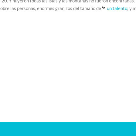
20. Y huyeron todas las islas y las montañas no fueron encontradas.
 sobre las personas, enormes granizos del tamaño de
un talento
; y 