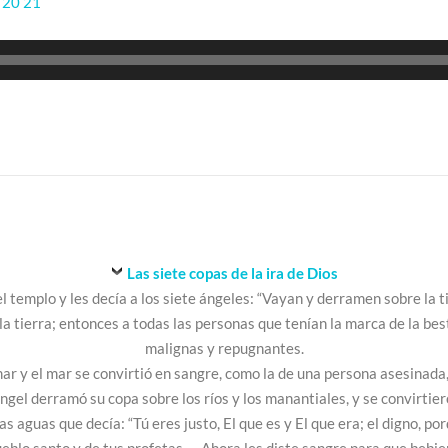
9
20
21
Las siete copas de la ira de Dios
l templo y les decía a los siete ángeles: “Vayan y derramen sobre la tie
la tierra; entonces a todas las personas que tenían la marca de la bes
malignas y repugnantes.
ar y el mar se convirtió en sangre, como la de una persona asesinada,
ángel derramó su copa sobre los ríos y los manantiales, y se convirtie
las aguas que decía: “Tú eres justo, El que es y El que era; el digno, po