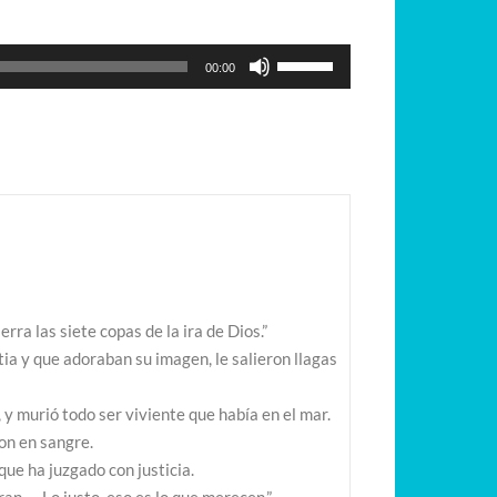
Utiliza
00:00
las
teclas
de
flecha
arriba/abajo
para
aumentar
o
disminuir
rra las siete copas de la ira de Dios.”
el
tia y que adoraban su imagen, le salieron llagas
volumen.
 y murió todo ser viviente que había en el mar.
ron en sangre.
rque ha juzgado con justicia.