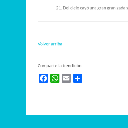
21. Del cielo cayó una gran granizada
Volver arriba
Comparte la bendición:
Facebook
WhatsApp
Email
Compartir