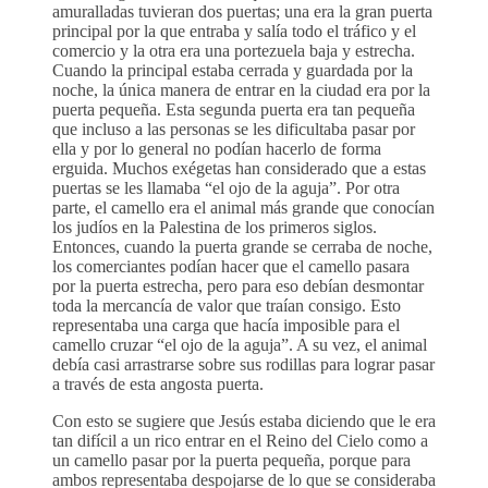
amuralladas tuvieran dos puertas; una era la gran puerta
principal por la que entraba y salía todo el tráfico y el
comercio y la otra era una portezuela baja y estrecha.
Cuando la principal estaba cerrada y guardada por la
noche, la única manera de entrar en la ciudad era por la
puerta pequeña. Esta segunda puerta era tan pequeña
que incluso a las personas se les dificultaba pasar por
ella y por lo general no podían hacerlo de forma
erguida. Muchos exégetas han considerado que a estas
puertas se les llamaba “el ojo de la aguja”. Por otra
parte, el camello era el animal más grande que conocían
los judíos en la Palestina de los primeros siglos.
Entonces, cuando la puerta grande se cerraba de noche,
los comerciantes podían hacer que el camello pasara
por la puerta estrecha, pero para eso debían desmontar
toda la mercancía de valor que traían consigo. Esto
representaba una carga que hacía imposible para el
camello cruzar “el ojo de la aguja”. A su vez, el animal
debía casi arrastrarse sobre sus rodillas para lograr pasar
a través de esta angosta puerta.
Con esto se sugiere que Jesús estaba diciendo que le era
tan difícil a un rico entrar en el Reino del Cielo como a
un camello pasar por la puerta pequeña, porque para
ambos representaba despojarse de lo que se consideraba