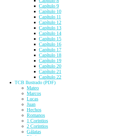
Capítulo 8
Capítulo 9
Capítulo 10
Capítulo 11
Capítulo 12
Capítulo 13
Capítulo 14
Capítulo 15
Capítulo 16
Capítulo 17
Capítulo 18
Capítulo 19
Capítulo 20
Capítulo 21
Capítulo 22
TCB Ilustrado (PDF)
Mateo
Marcos
Lucas
Juan
Hechos
Romanos
1 Corintios
2 Corintios
Gálatas