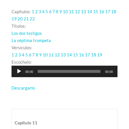
Capítulos:
1
2
3
4
5
6
7
8
9
10
11
12
13
14
15
16
17
18
19
20
21
22
Títulos:
Los dos testigos
La séptima trompeta
Versículos:
1
2
3
4
5
6
7
8
9
10
11
12
13
14
15
16
17
18
19
Reproductor
Escúchalo:
de
00:00
00:00
audio
Descargarlo
Capítulo 11