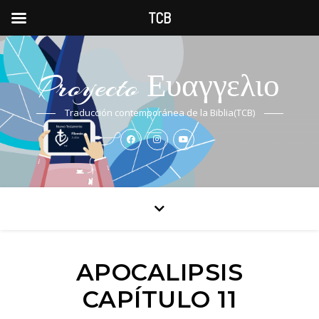
TCB
Proyecto Ευαγγελιο
Traducción contemporánea de la Biblia(TCB)
APOCALIPSIS
CAPÍTULO 11