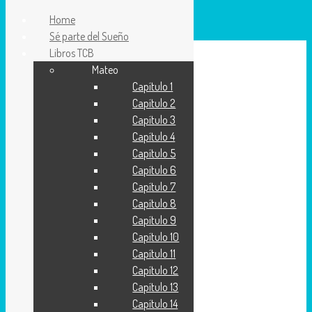
Home
Sé parte del Sueño
Libros TCB
Mateo
Proyecto Ευαγγελιο
Capítulo 1
Traducción contemporánea de la Biblia(TCB)
Capítulo 2
Capítulo 3
Capítulo 4
Capítulo 5
Capítulo 6
Capítulo 7
Capítulo 8
Capítulo 9
Capítulo 10
Capítulo 11
Capítulo 12
Capítulo 13
Capítulo 14