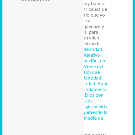
Cristo, porque eso sería muy bueno,
24. pero, por otra parte, por causa de
ustedes, sé que es necesario que yo
siga vivo en esta tierra,
25. y seguro de esto, me quedaré y
continuaré con ustedes, para
ayudarles a que se desarrollen
espiritualmente y a que vivan la
alegría de una fe por
identidad
πίστεως (písteos), sustantivo
femenino, tercera declinación, en
caso genitivo singular. Viene del
verbo πιστεύω (pisteúo) que
traduce tener fe por identidad,
creer y conocer por identidad. Aquí
significa una fe que se fundamenta
en el conocimiento de Dios por
medio de Cristo Jesús,
conocimiento que va a regir mi vida
y mi carácter, y se va adquiriendo la
identidad de Dios por medio de
Cristo.
,