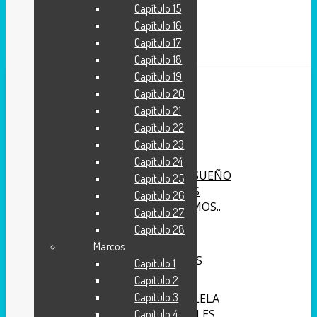
Capítulo 15
Capítulo 16
Capítulo 17
Capítulo 18
Capítulo 19
Capítulo 20
INICIO
Capítulo 21
Capítulo 22
APÓYANOS
Capítulo 23
Capítulo 24
SÉ PARTE DEL SUEÑO
Capítulo 25
TALLERES
Capítulo 26
QUIENES SOMOS..
Capítulo 27
BIBLIA (TCB)
Capítulo 28
Marcos
HERRAMIENTAS
Capítulo 1
Capítulo 2
Capítulo 3
BIBLIA PARALELA
DEVOCIONALES
Capítulo 4