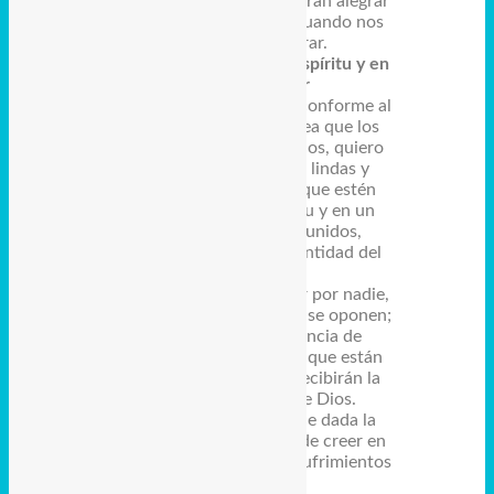
26. así que ustedes se podrán alegrar
mucho en Cristo Jesús, cuando nos
volvamos a encontrar.
Estén firmes en un solo espíritu y en
un mismo sentir
27. Vivan una vida digna, conforme al
Evangelio de Cristo; ya sea que los
visite o que no pueda verlos, quiero
escuchar muchas cosas lindas y
coherentes de ustedes, que estén
firmes en un solo espíritu y en un
mismo sentir, estando unidos,
luchando por la fe de identidad del
Evangelio,
28. y no se dejen intimidar por nadie,
especialmente por los que se oponen;
porque al ver la resistencia de
ustedes, se darán cuenta que están
perdidos, pero ustedes recibirán la
salvación que viene de Dios.
29. Pues a ustedes les fue dada la
gracia de Cristo, no sólo de creer en
Él, sino también vivir los sufrimientos
por Él,