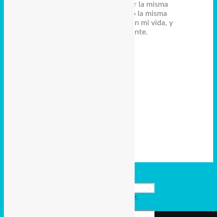
30. estamos luchando por la misma
causa, están enfrentando la misma
lucha que ustedes vieron en mi vida, y
esta lucha sigue vigente.
Volver arriba
Comparte la bendición:
Facebook
WhatsApp
Email
Compartir
Mantente Informado
*
Ingrese aquí su nombre:
Correo Electrónico:
*