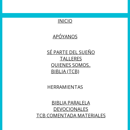
INICIO
APÓYANOS
SÉ PARTE DEL SUEÑO
TALLERES
QUIENES SOMOS..
BIBLIA (TCB)
HERRAMIENTAS
BIBLIA PARALELA
DEVOCIONALES
TCB COMENTADA MATERIALES