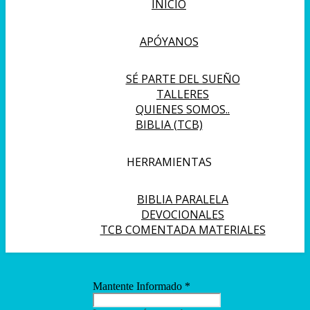
INICIO
APÓYANOS
SÉ PARTE DEL SUEÑO
TALLERES
QUIENES SOMOS..
BIBLIA (TCB)
HERRAMIENTAS
BIBLIA PARALELA
DEVOCIONALES
TCB COMENTADA MATERIALES
Mantente Informado
*