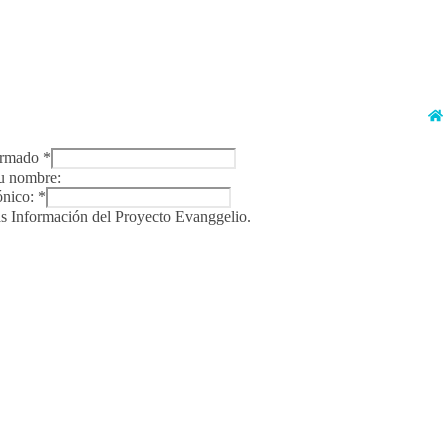
ormado
*
su nombre:
ónico:
*
s Información del Proyecto Evanggelio.