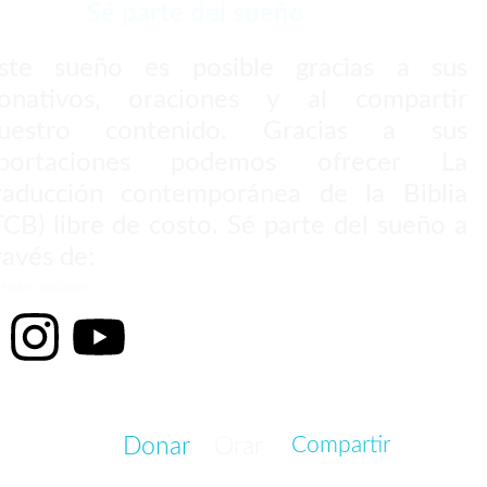
Sé parte del sueño
ste sueño es posible gracias a sus
onativos, oraciones y al compartir
uestro contenido. Gracias a sus
portaciones podemos ofrecer La
raducción contemporánea de la Biblia
TCB) libre de costo. Sé parte del sueño a
ravés de:
redes sociales:
Donar
Orar
Compartir