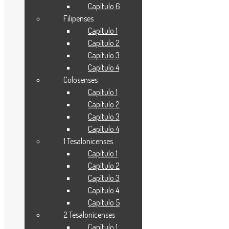
Capítulo 6
donativos,
Filipenses
oraciones y al
Capítulo 1
compartir
Capítulo 2
nuestro
Capítulo 3
contenido.
Capítulo 4
Colosenses
Gracias a sus
Capítulo 1
aportaciones
Capítulo 2
podemos
Capítulo 3
ofrecer La
Capítulo 4
traducción
1 Tesalonicenses
Capítulo 1
contemporánea
Capítulo 2
de la Biblia
Capítulo 3
(TCB) libre
Capítulo 4
de costo. Sé
Capítulo 5
parte del
2 Tesalonicenses
Capítulo 1