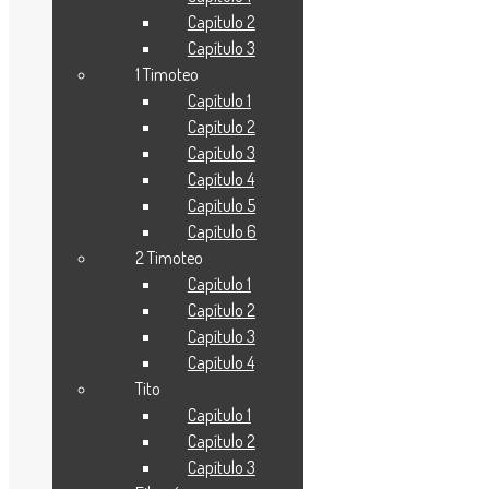
sueño a
Capítulo 2
través de:
Capítulo 3
1 Timoteo
Mantente Informado
*
Capítulo 1
Capítulo 2
Ingrese aquí su nombre:
Correo Electrónico:
*
Capítulo 3
Capítulo 4
Aquí obtendrás Información del
Capítulo 5
Proyecto Evanggelio.
Capítulo 6
Suscribete
Mantente Informado
*
2 Timoteo
Capítulo 1
Ingrese aquí su nombre:
Capítulo 2
Correo Electrónico:
*
Capítulo 3
Aquí obtendrás
Capítulo 4
Información del
Tito
Proyecto Evanggelio.
Capítulo 1
Suscribete
Capítulo 2
Capítulo 3