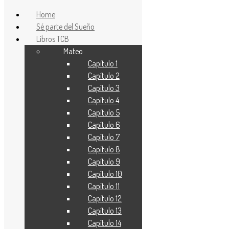
Home
Sé parte del Sueño
Libros TCB
Mateo
Proyecto Ευαγγελιο
Capítulo 1
Traducción contemporánea de la Biblia(TCB)
Capítulo 2
Capítulo 3
Capítulo 4
Capítulo 5
Capítulo 6
Capítulo 7
Capítulo 8
Capítulo 9
Capítulo 10
Capítulo 11
Capítulo 12
Capítulo 13
Capítulo 14