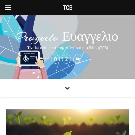
TCB
Proyecto Ευαγγελιο
Traducción contemporánea de la Biblia(TCB)