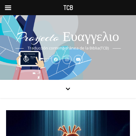
TCB
Proyecto Ευαγγελιο
Traducción contemporánea de la Biblia(TCB)