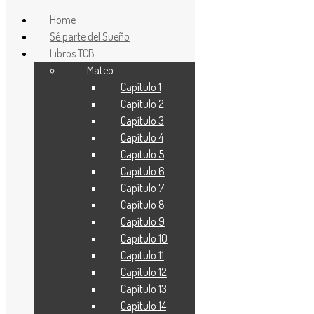
Home
Sé parte del Sueño
Libros TCB
Mateo
Proyecto Ευαγγελιο
Capítulo 1
Traducción contemporánea de la Biblia(TCB)
Capítulo 2
Capítulo 3
Capítulo 4
Capítulo 5
Capítulo 6
Capítulo 7
Capítulo 8
Capítulo 9
Capítulo 10
Capítulo 11
Capítulo 12
Capítulo 13
Capítulo 14