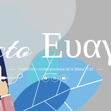
cto Ευα
Traducción contemporánea de la Biblia(TCB)