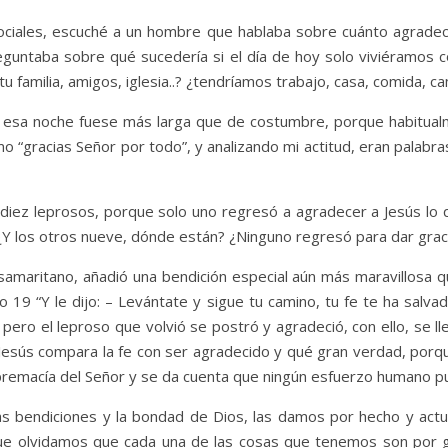
ciales, escuché a un hombre que hablaba sobre cuánto agradeci
reguntaba sobre qué sucedería si el día de hoy solo viviéramos 
tu familia, amigos, iglesia..? ¿tendríamos trabajo, casa, comida, c
 esa noche fuese más larga que de costumbre, porque habitual
o “gracias Señor por todo”, y analizando mi actitud, eran palabra
s diez leprosos, porque solo uno regresó a agradecer a Jesús lo q
¿Y los otros nueve, dónde están? ¿Ninguno regresó para dar graci
samaritano, añadió una bendición especial aún más maravillosa q
ulo 19 “Y le dijo: – Levántate y sigue tu camino, tu fe te ha sal
, pero el leproso que volvió se postró y agradeció, con ello, se l
esús compara la fe con ser agradecido y qué gran verdad, por
premacía del Señor y se da cuenta que ningún esfuerzo humano pu
las bendiciones y la bondad de Dios, las damos por hecho y actu
e olvidamos que cada una de las cosas que tenemos son por gra