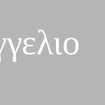
γγελιο