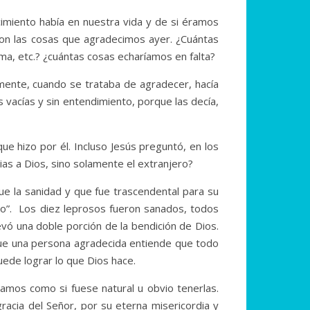
miento había en nuestra vida y de si éramos
con las cosas que agradecimos ayer. ¿Cuántas
ama, etc.? ¿cuántas cosas echaríamos en falta?
mente, cuando se trataba de agradecer, hacía
s vacías y sin entendimiento, porque las decía,
ue hizo por él. Incluso Jesús preguntó, en los
as a Dios, sino solamente el extranjero?
ue la sanidad y que fue trascendental para su
vado”. Los diez leprosos fueron sanados, todos
levó una doble porción de la bendición de Dios.
que una persona agradecida entiende que todo
ede lograr lo que Dios hace.
amos como si fuese natural u obvio tenerlas.
cia del Señor, por su eterna misericordia y