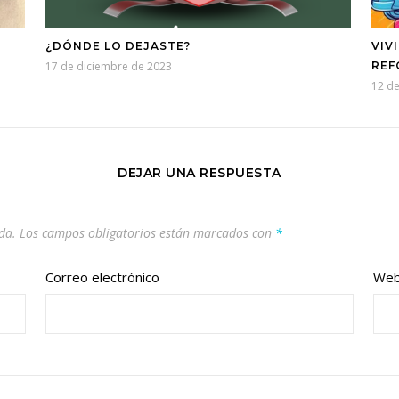
¿DÓNDE LO DEJASTE?
VIV
17 de diciembre de 2023
REF
12 d
DEJAR UNA RESPUESTA
da.
Los campos obligatorios están marcados con
*
Correo electrónico
We