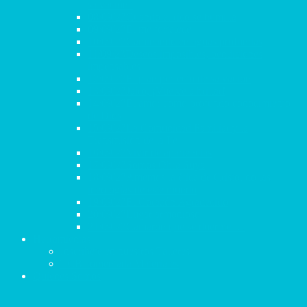
salvación”
08/09/23Cuando el rico se humilla
09/09/23Él me fortalece
10/09/23Caminando en aguas profundas
11/09/23Deseos imposibles; bendiciones
impensables
12/09/23El plan perfecto de salvación
13/09/23Jairo, ¡Vuelve a brillar!
14/09/23El amor como profundo conocimiento
de Dios
15/09/23La Comunidad Familiar y la
Transmisión de la Fe
16/09/23Vivir de apariencias
17/09/23Somos Obra Suya
18/09/23Amemos la ética de Cristo, no las
ideologías de este mundo
19/09/23El Corazón Agradecido
20/09/23Lugar armonioso
21/09/23Camarón que se duerme …
Herramientas
Inscríbete en nuestros Talleres
TCB comentada Materiales
Quienes Somos