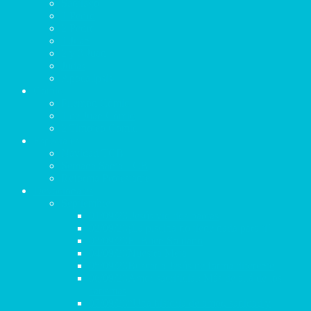
Santiago
1 Pedro
2 Pedro
1 Juan
2 y 3 Juan
Judas
Apocalipsis
Cómic
Filemón Cómic
1 de Juan Cómic
2 Timoteo Cómic
Especiales
Navidad TCB
Semana Santa TCB
Reforma Protestante
Devocionales
Septiembre
01/09/23 Jesús vio dos barcas
02/09/23¡La piscina no tiene nada para ti!
03/09/23El Buen Soldado
04/09/23Nuestra Meta
05/09/23Buscar a Jesús de forma diferente
06/09/23Amor sacrificial: Más de allá de los
carismas
07/09/23“Una historia de amor, sanidad y