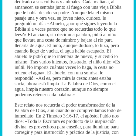
dedicado a sus cultivos y animales. Cada mañana, al
amanecer, se sentaba junto al fuego con una vieja Biblia
que le había dejado su padre. Aunque leía el mismo
pasaje una y otra vez, su joven nieto, curioso, le
preguntó un día: «Abuelo, ¿por qué sigues leyendo la
Biblia si a veces parece que no recuerdas todo lo que
lees?» El anciano, sin decir una palabra, pidió al niño
que llevara una cesta de mimbre y bajara al río para
llenarla de agua. El niño, aunque dudoso, lo hizo, pero
cuando llegó de vuelta, el agua había escapado. El
abuelo le pidió que lo intentara de nuevo, y sucedió lo
mismo. Tras varios intentos, frustrado, el niño dijo: «Es
inútil. No importa cuántas veces lo haga, la cesta no
retiene el agua». El abuelo, con una sonrisa, le
respondió: «Así es, pero mira la cesta: antes estaba
sucia, ahora está limpia. La Palabra de Dios, como el
agua, limpia nuestro corazón, aunque no siempre
podemos retener cada palabra.»
Este relato nos recuerda el poder transformador de la
Palabra de Dios, aun cuando no comprendamos todo de
inmediato. En 2 Timoteo 3:16-17, el apóstol Pablo nos
dice: «Toda la Escritura es producto de la inspiración
divina, es provechosa para enseñar, para iluminar, para
corregir y para instrucción y práctica de la justicia, con