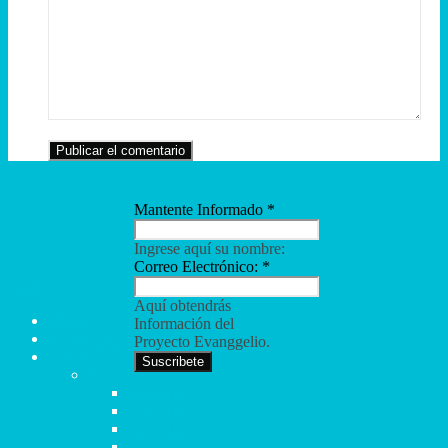
Mantente Informado
*
Ingrese aquí su nombre:
Correo Electrónico:
*
TCB
Aquí obtendrás
Home
Información del
Sé parte del Sueño
Proyecto Evanggelio.
Libros TCB
Suscribete
Mateo
Capítulo 1
Capítulo 2
Capítulo 3
Capítulo 4