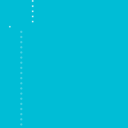
Capítulo 18
Capítulo 19
Capítulo 20
Capítulo 21
Capítulo 22
TCB Ilustrado (PDF)
Mateo
Marcos
Lucas
Juan
Hechos
Romanos
1 Corintios
2 Corintios
Gálatas
Efesios
Filipenses
Colosenses
1 Tesalonicenses
2 Tesalonicenses
1 Timoteo
2 Timoteo
Tito
Filemón
Hebreos