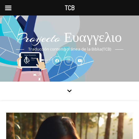
TCB
Proyecto Ευαγγελιο
Traducción contemporánea de la Biblia(TCB)